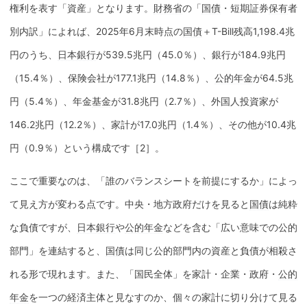
権利を表す「資産」となります。
財務省
の「
国債
・短期証券
保有
者
別内訳」によれば、2025年6月末時点の
国債
＋T-Bill残高1,198.4兆
円のうち、
日本銀行
が539.5兆円（45.0％）、銀行が184.9兆円
（15.4％）、保険会社が177.1兆円（14.8％）、
公的年金
が64.5兆
円（5.4％）、年金
基金
が31.8兆円（2.7％）、外国人投資家が
146.2兆円（12.2％）、家計が17.0兆円（1.4％）、その他が10.4兆
円（0.9％）という構成です［2］。
ここで重要なのは、「誰のバランスシートを前提にするか」によっ
て見え方が変わる点です。中央・地方政府だけを見ると
国債
は純粋
な負債ですが、
日本銀行
や
公的年金
などを含む「広い意味での公的
部門」を連結すると、
国債
は同じ公的部門内の資産と負債が相殺さ
れる形で現れます。また、「国民全体」を家計・企業・政府・
公的
年金
を一つの経済主体と見なすのか、個々の家計に切り分けて見る