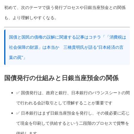
初めて、次のテーマで扱う発行プロセスや日銀
当座預金
との関係
も、より理解しやすくなる。
国債と国民の債権の誤解に関連する記事はコチラ「「消費税は
社会保障の財源」は本当か 三橋貴明氏が語る“日本経済の言
葉の罠”」
国債
発行の仕組みと日銀
当座預金
の関係
✅
国債
発行は、政府と銀行、
日本銀行
のバランスシートの間
で行われる会計取引として理解することが重要です
✅
日本銀行
はまず日銀
当座預金
を発行し、その後必要に応じ
て現金を印刷して供給するという二段階のプロセスで貨幣を
供給します