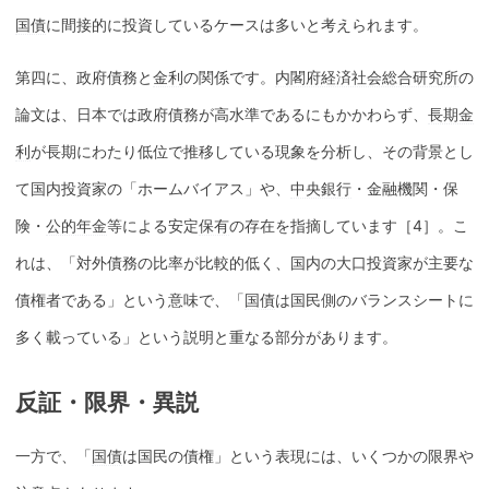
国債
に間接的に投資しているケースは多いと考えられます。
第四に、政府債務と
金利
の関係です。
内閣府経済社会総合研究所
の
論文は、日本では政府債務が高水準であるにもかかわらず、
長期金
利
が長期にわたり低位で推移している現象を分析し、その背景とし
て国内投資家の「ホームバイアス」や、
中央銀行
・金融機関・保
険・
公的年金
等による安定
保有
の存在を指摘しています［4］。こ
れは、「対外債務の比率が比較的低く、国内の大口投資家が主要な
債権者である」という意味で、「
国債
は国民側のバランスシートに
多く載っている」という説明と重なる部分があります。
反証・限界・異説
一方で、「
国債
は国民の債権」という表現には、いくつかの限界や