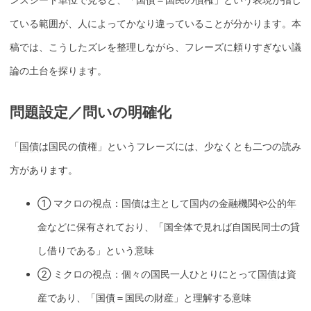
ている範囲が、人によってかなり違っていることが分かります。本
稿では、こうしたズレを整理しながら、フレーズに頼りすぎない議
論の土台を探ります。
問題設定／問いの明確化
「
国債
は国民の債権」というフレーズには、少なくとも二つの読み
方があります。
① マクロの視点：
国債
は主として国内の金融機関や
公的年
金
などに
保有
されており、「国全体で見れば自国民同士の貸
し借りである」という意味
② ミクロの視点：個々の国民一人ひとりにとって
国債
は資
産であり、「
国債
＝国民の財産」と理解する意味