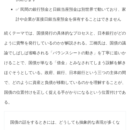
✅ 民間の銀行預金と日銀
当座預金
は別世界で動いており、家
計や企業が直接日銀
当座預金
を
保有
することはできません
続くテーマでは、
国債
発行の具体的なプロセスと、
日本銀行
がどの
ように貨幣を発行しているのかが解説される。三橋氏は、
国債
の議
論でしばしば省略される「バランスシートの動き」を丁寧に追いか
けることで、
国債
が単なる「借金」とみなされてしまう誤解を解き
ほぐそうとしている。政府、銀行、
日本銀行
という三つの主体の間
で、どのように資産と負債が移動しているのかを理解することが、
国債
の位置付けを正しく捉える手がかりになるという位置付けであ
る。
国債
の話をするときには、どうしても抽象的な表現が多くな