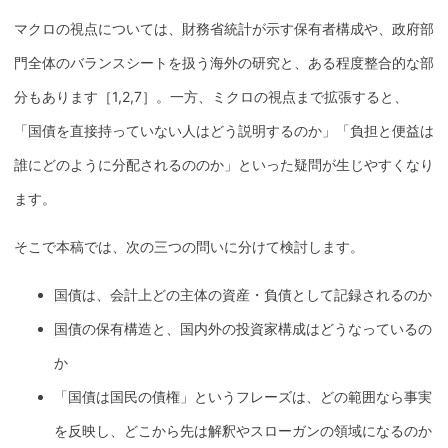
マクロの視点については、
財務省
統計が示す
保有
者構成や、政府部
門全体のバランスシートを扱う海外の研究と、ある程度整合的な部
分もあります［1,2,7］。一方、ミクロの視点まで拡張すると、
「
国債
を直接持っていない人はどう説明するのか」「負担と便益は
誰にどのように分配されるののか」といった疑問が生じやすくなり
ます。
そこで本稿では、次の三つの問いに分けて検討します。
国債
は、会計上どの主体の資産・負債として記録されるのか
国債
の
保有
構造と、国内外の投資家構成はどうなっているの
か
「
国債
は国民の債権」というフレーズは、どの範囲なら事実
を反映し、どこから先は解釈やスローガンの領域になるのか