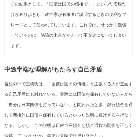
その結果として、「
国債
は国民の債権です」といった表現だ
けが独り歩きし、政治家が
有権者
に説明するときの便利なフ
レーズとして使われてしまいます。これでは、せっかく勉強
しているのに、議論の土台がかえって不安定になってしまい
ます。
中途半端な理解がもたらす自己矛盾
番組の中で三橋氏は、「
国債
は国民の債権」と主張する人が直面す
る自己矛盾にも触れている。実際には
国債
を
保有
していない人から
「自分は日本
国債
を持っていない」と問われたとき、銀行預金を通
じて間接的に
国債
を
保有
しているといった説明に逃げざるを得なく
なる。しかし、この説明は日銀
当座預金
と預金通貨の関係を正しく
理解していないため、厳密な意味では成り立たない。