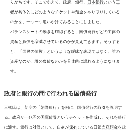
りがちです。そこであえて、政府、銀行、
日本銀行
という
三
者
が具体的にどのようなチケットや預金をやり取りしている
のかを、一つ一つ追いかけてみることにしました。
バランスシートの動きを確認すると、
国債
発行がどの主体の
資産と負債を増減させているのかが見えてきます。そうする
と、「国民の債権」というような曖昧な表現ではなく、誰の
資産なのか、誰の負債なのかを具体的に語れるようになりま
す。
政府と銀行の間で行われる
国債
発行
三橋氏は、架空の「朝野銀行」を例に、
国債
発行の取引を説明す
る。政府が一兆円の
国庫債券
というチケットを作成し、それを銀行
に渡す。銀行は対価として、自身が
保有
している日銀
当座預金
を政