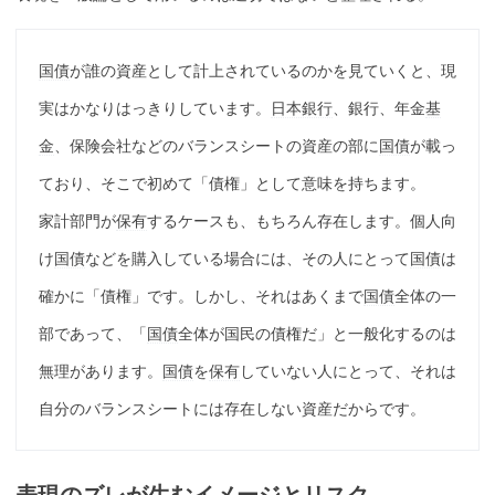
国債
が誰の資産として計上されているのかを見ていくと、現
実はかなりはっきりしています。
日本銀行
、銀行、年金
基
金
、保険会社などのバランスシートの資産の部に
国債
が載っ
ており、そこで初めて「債権」として意味を持ちます。
家計部門が
保有
するケースも、もちろん存在します。個人向
け
国債
などを購入している場合には、その人にとって
国債
は
確かに「債権」です。しかし、それはあくまで
国債
全体の一
部であって、「
国債
全体が国民の債権だ」と一般化するのは
無理があります。
国債
を
保有
していない人にとって、それは
自分のバランスシートには存在しない資産だからです。
表現のズレが生むイメージとリスク