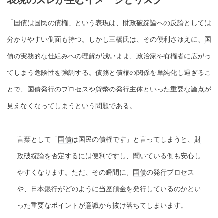
「
国債
は国民の債権」という表現は、
財政破綻
論への反論としては
分かりやすい側面も持つ。しかし三橋氏は、その便利さゆえに、
国
債
の実務的な仕組みへの理解が浅いまま、政治家や
有権者
に広がっ
てしまう危険性を強調する。債務と債権の関係を単
純化
し過ぎるこ
とで、
国債
発行のプロセスや貨幣の発行主体といった重要な論点が
見えなくなってしまうという問題である。
言葉として「
国債
は国民の債権です」と言ってしまうと、
財
政破綻
論を否定するには便利ですし、聞いている側も安心し
やすくなります。ただ、その瞬間に、
国債
の発行プロセス
や、
日本銀行
がどのように
当座預金
を発行しているのかとい
った重要なポイントが意識から抜け落ちてしまいます。