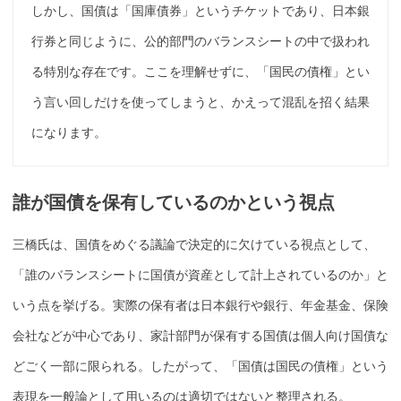
しかし、
国債
は「
国庫債券
」というチケットであり、
日本銀
行
券と同じように、公的部門のバランスシートの中で扱われ
る特別な存在です。ここを理解せずに、「国民の債権」とい
う言い回しだけを使ってしまうと、かえって混乱を招く結果
になります。
誰が
国債
を
保有
しているのかという視点
三橋氏は、
国債
をめぐる議論で決定的に欠けている視点として、
「誰のバランスシートに
国債
が資産として計上されているのか」と
いう点を挙げる。実際の
保有
者は
日本銀行
や銀行、年金
基金
、保険
会社などが中心であり、家計部門が
保有
する
国債
は個人向け
国債
な
どごく一部に限られる。したがって、「
国債
は国民の債権」という
表現を一般論として用いるのは適切ではないと整理される。