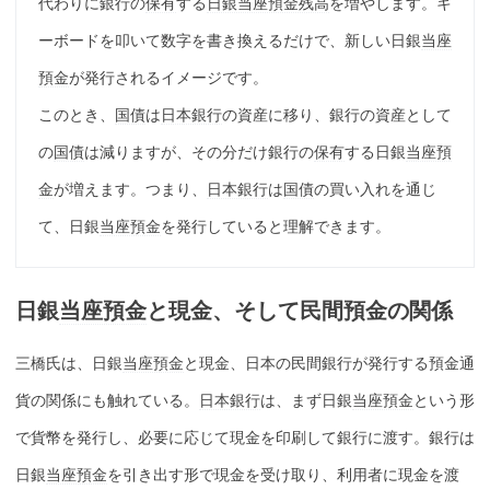
代わりに銀行の
保有
する
日銀当座預金残高
を増やします。キ
ーボードを叩いて数字を書き換えるだけで、新しい日銀
当座
預金
が発行されるイメージです。
このとき、
国債
は
日本銀行
の資産に移り、銀行の資産として
の
国債
は減りますが、その分だけ銀行の
保有
する日銀
当座預
金
が増えます。つまり、
日本銀行
は
国債
の買い入れを通じ
て、日銀
当座預金
を発行していると理解できます。
日銀
当座預金
と現金、そして民間預金の関係
三橋氏は、日銀
当座預金
と現金、日本の民間銀行が発行する預金通
貨の関係にも触れている。
日本銀行
は、まず日銀
当座預金
という形
で貨幣を発行し、必要に応じて現金を印刷して銀行に渡す。銀行は
日銀
当座預金
を引き出す形で現金を受け取り、利用者に現金を渡