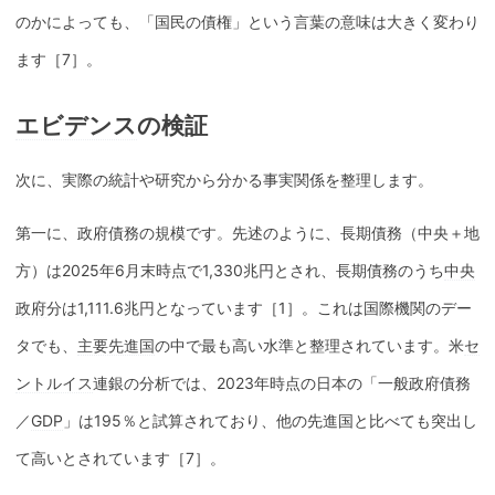
のかによっても、「国民の債権」という言葉の意味は大きく変わり
ます［7］。
エビデンス
の検証
次に、実際の統計や研究から分かる事実関係を整理します。
第一に、政府債務の規模です。先述のように、長期債務（中央＋地
方）は2025年6月末時点で1,330兆円とされ、長期債務のうち
中央
政府
分は1,111.6兆円となっています［1］。これは国際機関のデー
タでも、
主要先進国
の中で最も高い水準と整理されています。米
セ
ントルイス
連銀の分析では、2023年時点の日本の「一般政府債務
／
GDP
」は195％と試算されており、他の先進国と比べても突出し
て高いとされています［7］。