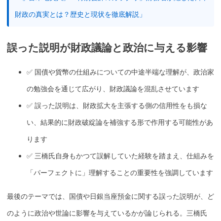
財政の真実とは？歴史と現状を徹底解説」
誤った説明が財政議論と政治に与える影響
✅
国債
や貨幣の仕組みについての中途半端な理解が、政治家
の勉強会を通じて広がり、財政議論を混乱させています
✅ 誤った説明は、財政拡大を主張する側の信用性をも損な
い、結果的に
財政破綻
論を補強する形で作用する可能性があ
ります
✅ 三橋氏自身もかつて誤解していた経験を踏まえ、仕組みを
「パーフェクトに」理解することの重要性を強調しています
最後のテーマでは、
国債
や日銀
当座預金
に関する誤った説明が、ど
のように政治や世論に影響を与えているかが論じられる。三橋氏