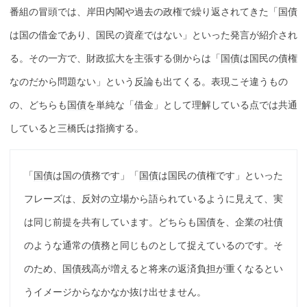
番組の冒頭では、岸田内閣や過去の政権で繰り返されてきた「
国債
は国の借金であり、国民の資産ではない」といった発言が紹介され
る。その一方で、財政拡大を主張する側からは「
国債
は国民の債権
なのだから問題ない」という反論も出てくる。表現こそ違うもの
の、どちらも
国債
を単純な「借金」として理解している点では共通
していると三橋氏は指摘する。
「
国債
は国の債務です」「
国債
は国民の債権です」といった
フレーズは、反対の立場から語られているように見えて、実
は同じ前提を共有しています。どちらも
国債
を、企業の
社債
のような通常の債務と同じものとして捉えているのです。そ
のため、
国債
残高が増えると将来の返済負担が重くなるとい
うイメージからなかなか抜け出せません。