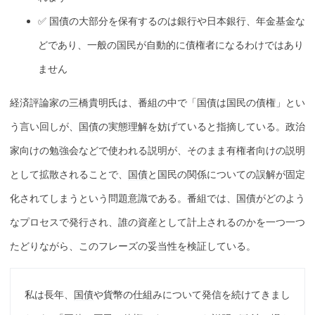
✅
国債
の大部分を
保有
するのは銀行や
日本銀行
、年金
基金
な
どであり、一般の国民が自動的に債権者になるわけではあり
ません
経済評論家の
三橋貴明
氏は、番組の中で「
国債
は国民の債権」とい
う言い回しが、
国債
の実態理解を妨げていると指摘している。政治
家向けの勉強会などで使われる説明が、そのまま
有権者
向けの説明
として拡散されることで、
国債
と国民の関係についての誤解が固定
化されてしまうという問題意識である。番組では、
国債
がどのよう
なプロセスで発行され、誰の資産として計上されるのかを一つ一つ
たどりながら、このフレーズの妥当性を検証している。
私は長年、
国債
や貨幣の仕組みについて発信を続けてきまし