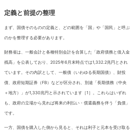
定義と前提の整理
まず、
国債
そのものの定義と、どの範囲を「国」や「国民」と呼ぶ
のかを整理する必要があります。
財務省
は、一般会計と各種
特別会計
を合算した「政府債務と借入金
残高」を公表しており、2025年6月末時点では1,332.2兆円とされ
ています。その内訳として、一般債（いわゆる長期
国債
）、財投
債、
政府短期証券
（FB）などが区分され、別途「長期債務（中央
＋地方）」が1,330兆円と示されています［1］。これらはいずれ
も、政府の立場から見れば将来の利払い・償還義務を伴う「負債」
です。
一方、
国債
を購入した側から見ると、それは利子と元本を受け取る