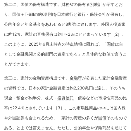
第二に、
国債
の
保有
構造です。
財務省
の
保有
者別統計が示すとお
り、
国債
＋T-Billの約6割強を
日本銀行
と銀行・保険会社が
保有
し、
公的年金
と年金
基金
をあわせると8割強に達します。外国人投資家
は約12％、家計の直接
保有
は約1〜2％にとどまっています［2］。
このように、2025年6月末時点の時点情報に限れば、「
国債
は主
として金融機関と公的部門の資産である」と具体的な数値で言うこ
とができます。
第三に、家計の金融資産構成です。
金融庁
が公表した家計金融資産
の資料では、日本の家計金融資産は約2,230兆円に達し、そのうち
現金・預金が約半分、株式・
投資信託
・債券などの市場性商品の比
率は22.4％とされています［3］。この市場性商品の中には国内株
や外国証券も含まれるため、「家計の資産の多くが
国債
そのもので
ある」とまでは言えません。ただし、
公的年金
や保険商品を通じて