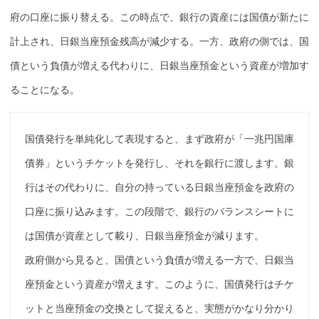
府の口座に振り替える。この時点で、銀行の資産には
国債
が新たに
計上され、
日銀当座預金残高
が減少する。一方、政府の側では、
国
債
という負債が増える代わりに、日銀
当座預金
という資産が増加す
ることになる。
国債
発行を単
純化
して表現すると、まず政府が「一兆円
国庫
債券
」というチケットを発行し、それを銀行に渡します。銀
行はその代わりに、自分の持っている日銀
当座預金
を政府の
口座に振り込みます。この段階で、銀行のバランスシートに
は
国債
が資産として載り、日銀
当座預金
が減ります。
政府側から見ると、
国債
という負債が増える一方で、日銀
当
座預金
という資産が増えます。このように、
国債
発行はチケ
ットと
当座預金
の交換として捉えると、実態がかなり分かり