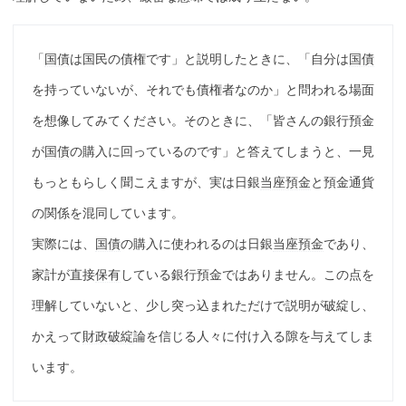
「
国債
は国民の債権です」と説明したときに、「自分は
国債
を持っていないが、それでも債権者なのか」と問われる場面
を想像してみてください。そのときに、「皆さんの銀行預金
が
国債
の購入に回っているのです」と答えてしまうと、一見
もっともらしく聞こえますが、実は日銀
当座預金
と預金通貨
の関係を混同しています。
実際には、
国債
の購入に使われるのは日銀
当座預金
であり、
家計が直接
保有
している銀行預金ではありません。この点を
理解していないと、少し突っ込まれただけで説明が破綻し、
かえって
財政破綻
論を信じる人々に付け入る隙を与えてしま
います。