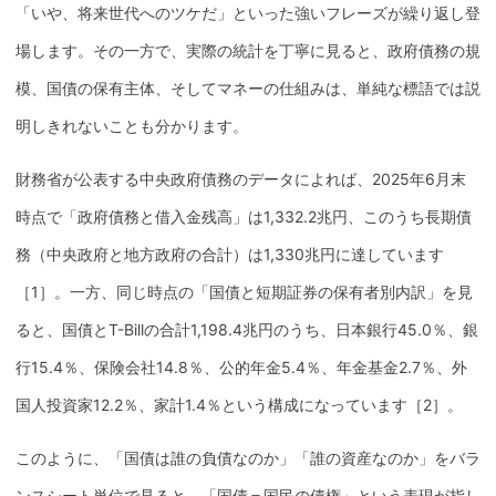
「いや、将来世代へのツケだ」といった強いフレーズが繰り返し登
場します。その一方で、実際の統計を丁寧に見ると、政府債務の規
模、
国債
の
保有
主体、そしてマネーの仕組みは、単純な標語では説
明しきれないことも分かります。
財務省
が公表する
中央政府
債務のデータによれば、2025年6月末
時点で「政府債務と借入金残高」は1,332.2兆円、このうち長期債
務（
中央政府
と地方政府の合計）は1,330兆円に達しています
［1］。一方、同じ時点の「
国債
と短期証券の
保有
者別内訳」を見
ると、
国債
とT-Billの合計1,198.4兆円のうち、
日本銀行
45.0％、銀
行15.4％、保険会社14.8％、
公的年金
5.4％、年金
基金
2.7％、外
国人投資家12.2％、家計1.4％という構成になっています［2］。
このように、「
国債
は誰の負債なのか」「誰の資産なのか」をバラ
ンスシート単位で見ると、「
国債
＝国民の債権」という表現が指し