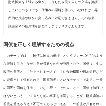
財政拡大を主張する側が、こうした表現で自らの立場を擁護
しているつもりでも、仕組みの理解が伴っていなければ、専
門的な反論や細かい突っ込みに対応できません。その結果、
議論全体の信用性を損ねてしまうリスクがあります。
国債
を正しく理解するための視点
このテーマでは、「
国債
は国民の債権」というフレーズがどのよう
な誤解を生み、なぜ注意が必要なのかが整理された。
国債
は、
中央
政府
の負債として計上される一方で、主に金融機関や
日本銀行
など
の資産として
保有
される「
国庫債券
」というチケットである。一般
の国民が
国債
を
保有
していない限り、その人にとって
国債
は債権で
はないという、ごく当たり前の事実を確認することが、財政議論の
前提を整えるうえで不可欠であるといえる。この前提が共有されて