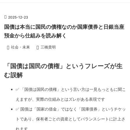
2025
-
12
-
23
国債は本当に国民の債権なのか国庫債券と日銀当座
預金から仕組みを読み解く
社会・未来
三橋貴明
「
国債
は国民の債権」というフレーズが生
む誤解
✅ 「
国債
は国民の債権」という言い方は一見もっともに聞こ
えますが、実際の仕組みとはズレがある表現です
✅
国債
は「国家の借金」ではなく「
国庫債券
」というチケッ
トであり、
保有
者ごとの資産としてバランスシートに計上さ
れます