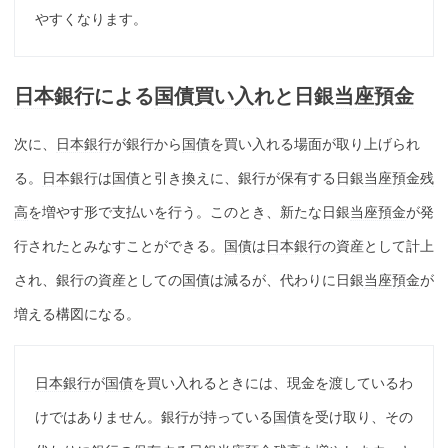
やすくなります。
日本銀行
による
国債買い入れ
と日銀
当座預金
次に、
日本銀行
が銀行から
国債
を買い入れる場面が取り上げられ
る。
日本銀行
は
国債
と引き換えに、銀行が
保有
する
日銀当座預金残
高
を増やす形で支払いを行う。このとき、新たな日銀
当座預金
が発
行されたとみなすことができる。
国債
は
日本銀行
の資産として計上
され、銀行の資産としての
国債
は減るが、代わりに日銀
当座預金
が
増える構図になる。
日本銀行
が
国債
を買い入れるときには、現金を渡しているわ
けではありません。銀行が持っている
国債
を受け取り、その