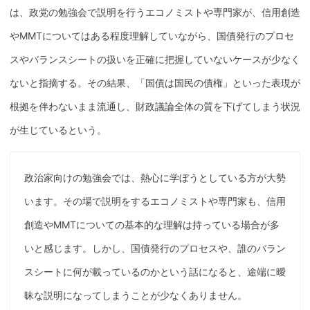
は、政党の勉強会で説明を行う
エコノミスト
や専門家が、
信用創造
や
MMT
についてはある程度理解していながら、
国債
発行のプロセ
スやバランスシートの扱いを正確に把握していないケースが少なく
ないと指摘する。その結果、「
国債
は国民の債権」といった表現が
根拠を伴わないまま流通し、財政議論全体の質を下げてしまう状況
が生じているという。
政治家向けの勉強会では、熱心に学ぼうとしている方が大勢
います。その場で説明をする
エコノミスト
や専門家も、
信用
創造
や
MMT
についての基本的な理解は持っている場合が多
いと感じます。しかし、
国債
発行のプロセスや、誰のバラン
スシートに何が載っているのかという話になると、途端に曖
昧な説明になってしまうことが少なくありません。