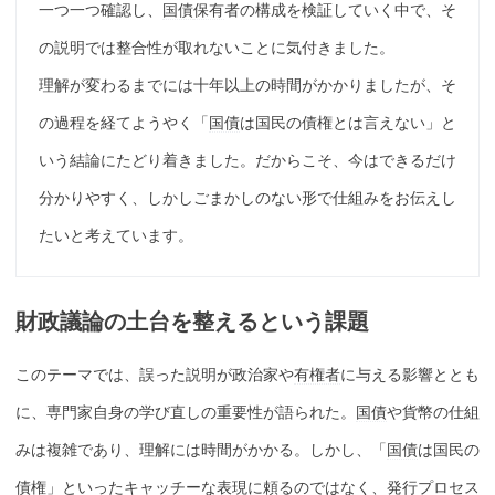
一つ一つ確認し、
国債
保有
者の構成を検証していく中で、そ
の説明では整合性が取れないことに気付きました。
理解が変わるまでには十年以上の時間がかかりましたが、そ
の過程を経てようやく「
国債
は国民の債権とは言えない」と
いう結論にたどり着きました。だからこそ、今はできるだけ
分かりやすく、しかしごまかしのない形で仕組みをお伝えし
たいと考えています。
財政議論の土台を整えるという課題
このテーマでは、誤った説明が政治家や
有権者
に与える影響ととも
に、専門家自身の学び直しの重要性が語られた。
国債
や貨幣の仕組
みは複雑であり、理解には時間がかかる。しかし、「
国債
は国民の
債権」といったキャッチーな表現に頼るのではなく、発行プロセス