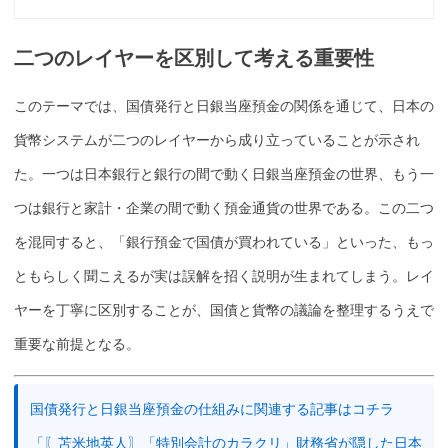
二つのレイヤーを区別して考える重要性
このテーマでは、
国債
発行と日銀
当座預金
の関係を通じて、日本の
貨幣システムが二つのレイヤーから成り立っていることが示され
た。一つは
日本銀行
と銀行の間で動く日銀
当座預金
の世界、もう一
つは銀行と家計・企業の間で動く預金通貨の世界である。この二つ
を混同すると、「銀行預金で
国債
が買われている」といった、もっ
ともらしく聞こえるが実は誤解を招く説明が生まれてしまう。レイ
ヤーを丁寧に区別することが、
国債
と貨幣の議論を整理するうえで
重要な前提となる。
国債発行と日銀当座預金の仕組みに関連する記事はコチラ
「〖苫米地英人〗「特別会計のカラクリ」財務省が隠した日本